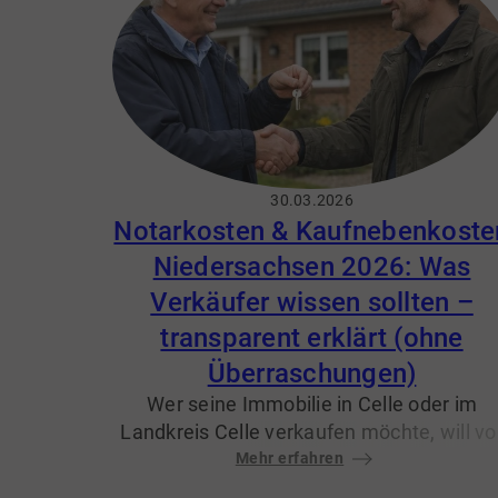
30.03.2026
Notarkosten & Kaufnebenkoste
Niedersachsen 2026: Was
Verkäufer wissen sollten –
transparent erklärt (ohne
Überraschungen)
Wer seine Immobilie in Celle oder im
Landkreis Celle verkaufen möchte, will vo
allem eins:
Planungssicherheit
Mehr erfahren
. Gerade b
Notarkosten
,
Grundbuchkosten
und