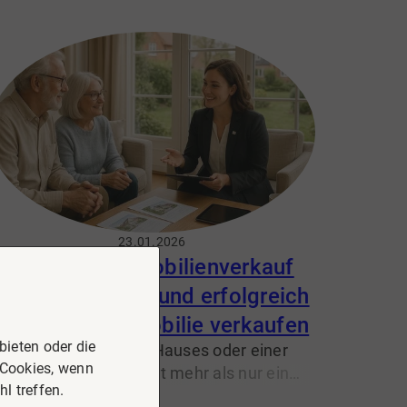
Celle und Umgebung kann ein Hausverkauf
nach der Trennung vieles erleichtern, wenn
er strukturiert, rechtssicher und
nachvollziehbar geplant wird. Ziel ist nicht
„gewinnen“, sondern eine faire Lösung, mit
der beide Seiten gut weitergehen können.
23.01.2026
Ratgeber Immobilienverkauf
Celle: Stressfrei und erfolgreich
die eigene Immobilie verkaufen
ieten oder die
Der Verkauf eines Hauses oder einer
 Cookies, wenn
Wohnung in Celle ist mehr als nur ein
l treffen.
eschäft – es ist oft ein emotionaler Schritt