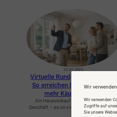
Celle wissen wir, worauf es ankommt, u
Ihre Immobilie schnell, sicher und zum
bestmöglichen Preis zu verkaufen.
👉
Erfahren Sie hier, wie wir Sie beim Verka
unterstützen:
Immobilie verkaufen in Cel
20.02.2026
Virtuelle Rundgänge mit 360°:
So erreichen Ihre Immobilien
Wir verwenden
mehr Käufer in Celle
Wir verwenden Co
Ein Hausverkauf ist oft mehr als ein
Zugriffe auf unse
Geschäft – es ist ein Übergang. Gerade i
Sie unsere Webse
Celle, wo viele Eigentümer nach