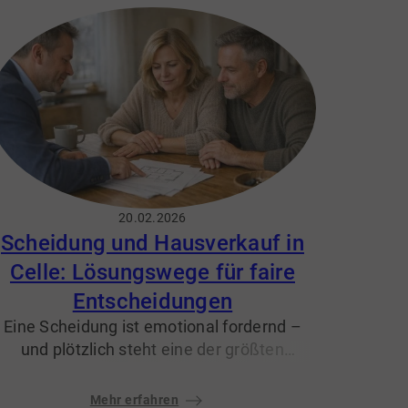
Quadratmeterpreise
,
Nachfrage
und die
Vermarktungsdauer
. Gerade für ältere
Eigentümer ist eine gute Planung
beruhigend – und hilft, unnötigen Stress zu
vermeiden.
20.02.2026
Scheidung und Hausverkauf in
Celle: Lösungswege für faire
Entscheidungen
Eine Scheidung ist emotional fordernd –
und plötzlich steht eine der größten
gemeinsamen Entscheidungen im Raum:
Was passiert mit dem Haus? Gerade in
Mehr erfahren