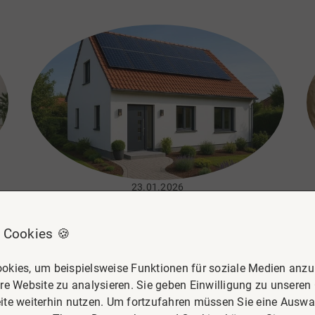
Wohnen bedeutet dabei nicht „alles neu“,
m
sondern klug anpassen: Wege
vereinfachen, Sturzrisiken senken und den
Alltag spürbar erleichtern. Wer frühzeitig
uf
plant, gewinnt Handlungsspielraum – und
le
kann Entscheidungen in Ruhe treffen, statt
unter Zeitdruck.
23.01.2026
Wertsteigerung durch
Modernisierung: Diese
 Cookies 🍪
Maßnahmen lohnen sich 2026 in
okies, um beispielsweise Funktionen für soziale Medien anzub
Celle wirklich
re Website zu analysieren. Sie geben Einwilligung zu unseren
n
Die Immobilienmärkte in Celle und
ite weiterhin nutzen. Um fortzufahren müssen Sie eine Auswah
G
Umgebung bieten 2026 zahlreiche