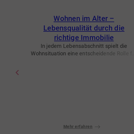
Wohnen im Alter –
Lebensqualität durch die
richtige Immobilie
In jedem Lebensabschnitt spielt die
Wohnsituation eine entscheidende Rolle f
unser Wohlbefinden und unsere
Lebensqualität. Ist ein Umzug im Alter
wirklich sinnvoll? Wir unterstützen Sie, Ihr
zweiten Lebensabschnitt komfortabel un
selbstbestimmt zu gestalten.
Mehr erfahren