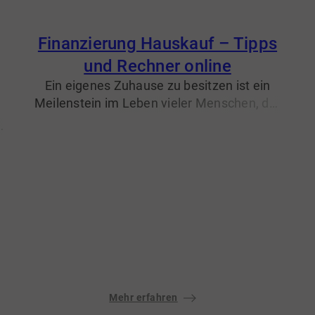
Finanzierung Hauskauf – Tipps
und Rechner online
Ein eigenes Zuhause zu besitzen ist ein
a
Meilenstein im Leben vieler Menschen, der
Sicherheit, Stabilität und die Verwirklichung
ür
eines langgehegten Traums bedeutet. Als
Makler teilen wir unsere Erfahrung beim
e
Hauskauf gerne mit Ihnen und stellen Ihnen
en
e
einen kostenlosen Finanzierungs-Rechner
d
zur Verfügung.
Mehr erfahren