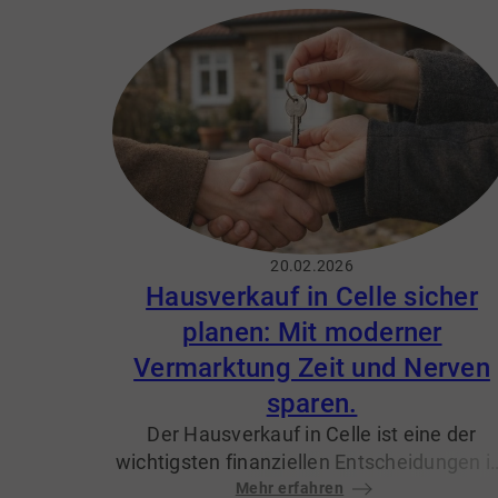
weiteren
Kaufnebenkosten in
Niedersachsen 2026
entstehen schnell
Fragen – und manchmal Unsicherheit, we
was eigentlich bezahlt. Die gute Nachricht
Die meisten Posten sind gesetzlich gerege
und lassen sich vorab nachvollziehbar
einordnen.
20.02.2026
Hausverkauf in Celle sicher
planen: Mit moderner
Vermarktung Zeit und Nerven
sparen.
Der Hausverkauf in Celle ist eine der
wichtigsten finanziellen Entscheidungen 
Leben.
Als erfahrener Immobilienmakle
Mehr erfahren