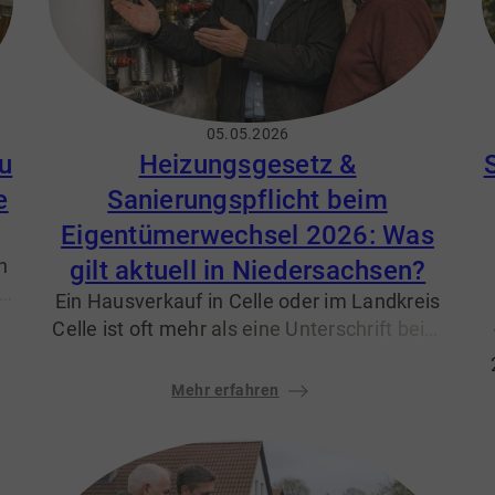
05.05.2026
u
Heizungsgesetz &
e
Sanierungspflicht beim
Eigentümerwechsel 2026: Was
n
gilt aktuell in Niedersachsen?
in
Ein Hausverkauf in Celle oder im Landkreis
n.
Celle ist oft mehr als eine Unterschrift beim
Notar – besonders, wenn es um Heizung
und Energieeffizienz geht. Viele Eigentümer
Mehr erfahren
(und Käufer) fragen sich 2026: Was verlangt
das „Heizungsgesetz“ wirklich, und welche
Sanierungspflichten entstehen beim