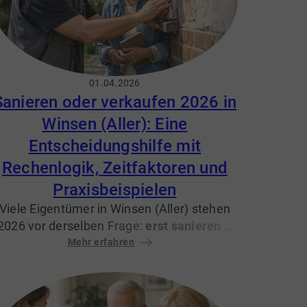
01.04.2026
Sanieren oder verkaufen 2026 in
Winsen (Aller): Eine
Entscheidungshilfe mit
Rechenlogik, Zeitfaktoren und
Praxisbeispielen
Viele Eigentümer in Winsen (Aller) stehen
2026 vor derselben Frage:
erst sanieren
–
oder die Immobilie
Mehr erfahren
sofort verkaufen
?
Gerade wenn das Haus lange im
Familienbesitz war, geht es nicht nur um
Geld, sondern auch um Energie,