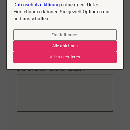
Datenschutzerklärung
entnehmen. Unter
Vorhandenes Eigenkapital in €
Einstellungen können Sie gezielt Optionen ein
und ausschalten.
Einstellungen
Gewünschte Darlehenssumme in €
Alle ablehnen
Alle akzeptieren
(optional) Wollen Sie uns noch etwas anderes zu
Ihrer finanziellen Situation mitteilen?