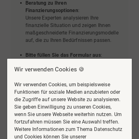
Beratung zu Ihren
Finanzierungsoptionen
:
Unsere Experten analysieren Ihre
finanzielle Situation und zeigen Ihnen
maßgeschneiderte Finanzierungsmodelle
auf, die zu Ihren Bedürfnissen passen.
Bitte füllen Sie das Formular aus
:
Nehmen Sie sich einen Moment Zeit, um
Wir verwenden Cookies 🍪
das Formular auszufüllen. Dies hilft uns,
Ihre individuelle Situation besser zu
Wir verwenden Cookies, um beispielsweise
verstehen und gezielte Beratung
Funktionen für soziale Medien anzubieten oder
anzubieten.
die Zugriffe auf unsere Website zu analysieren.
Sie geben Einwilligung zu unseren Cookies,
Angaben zur finanziellen Situation
wenn Sie unsere Webseite weiterhin nutzen. Um
Kaufpreis der Immobilie
*
fortzufahren müssen Sie eine Auswahl treffen.
Weitere Informationen zum Thema Datenschutz
und Cookies können Sie unserer