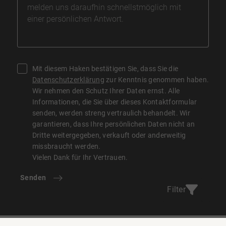
Mit diesem Haken bestätigen Sie, dass Sie die
Datenschutzerklärung
zur Kenntnis genommen haben.
Wir nehmen den Schutz Ihrer Daten ernst. Alle
Informationen, die Sie über dieses Kontaktformular
senden, werden streng vertraulich behandelt. Wir
garantieren, dass Ihre persönlichen Daten nicht an
Dritte weitergegeben, verkauft oder anderweitig
missbraucht werden.
Vielen Dank für Ihr Vertrauen.
Senden
Filter