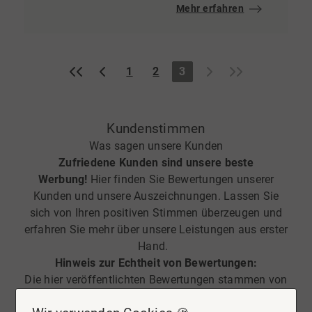
Mehr erfahren
«
‹
›
»
1
2
3
Kundenstimmen
Was sagen unsere Kunden
Zufriedene Kunden sind unsere beste
Werbung!
Hier finden Sie Bewertungen unserer
Kunden und unsere Auszeichnungen. Lassen Sie
sich von Ihren positiven Stimmen überzeugen und
erfahren Sie mehr über unsere Leistungen aus erster
Hand.
Hinweis zur Echtheit von Bewertungen:
Die hier veröffentlichten Bewertungen stammen von
Personen, die unsere Dienstleistungen auf Portalen