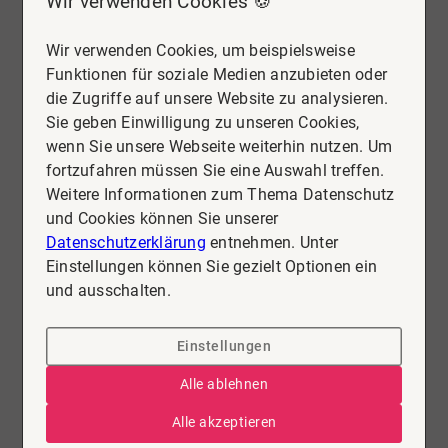
Wir verwenden Cookies 🍪
von Dritten bewertet haben. Eine Prüfung der
Echtheit kann derzeit nicht sicher gestellt werden, da
die bewertenden Personen teilweise unter
Wir verwenden Cookies, um beispielsweise
Synonymen diese auf den Seiten von Dritten
Funktionen für soziale Medien anzubieten oder
hinterlassen.
die Zugriffe auf unsere Website zu analysieren.
Sie geben Einwilligung zu unseren Cookies,
wenn Sie unsere Webseite weiterhin nutzen. Um
Alle ansehen
fortzufahren müssen Sie eine Auswahl treffen.
Weitere Informationen zum Thema Datenschutz
und Cookies können Sie unserer
Datenschutzerklärung
entnehmen. Unter
Einstellungen können Sie gezielt Optionen ein
und ausschalten.
BARTOSZ
- 07. MÄRZ
Einstellungen
2026
Alle ablehnen
Herr Stark und sein Team haben uns
Alle akzeptieren
während des gesamten