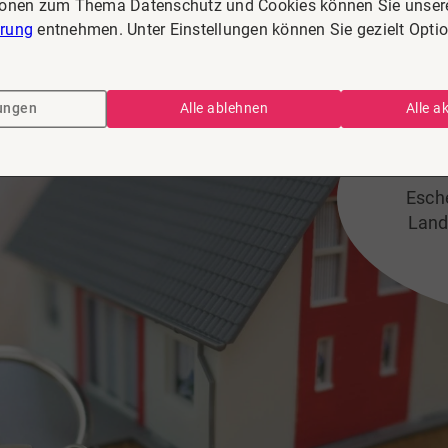
ionen zum Thema Datenschutz und Cookies können Sie unser
ärung
entnehmen. Unter Einstellungen können Sie gezielt Opti
lungen
Alle ablehnen
Alle a
I
Esch
Landk
L
wei
und
Esch
all
Dank
die M
Gem