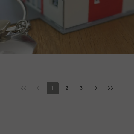
«
‹
›
»
1
2
3