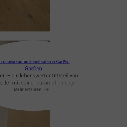
soliden Infrastruktur.
mmobilie kaufen & verkaufen in Garßen
Garßen
en – ein lebenswerter Ortsteil von
e, der mit seiner naturnahen Lage,
guten Infrastruktur und hohen
Mehr erfahren
ensqualität überzeugt. Hier trifft
ländliche Idylle auf moderne
nehmlichkeiten, was Garßen zu
m gefragten Wohnort für Familien,
ndler und Naturliebhaber macht.