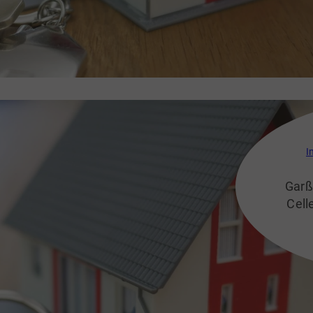
I
Garß
Cell
Leb
An
eine
Pe