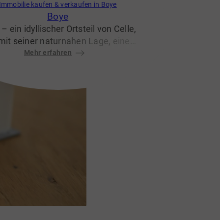
Immobilie kaufen & verkaufen in Boye
Boye
– ein idyllischer Ortsteil von Celle,
mit seiner naturnahen Lage, einer
guten Infrastruktur und hohen
Mehr erfahren
ensqualität überzeugt. Hier trifft
ländliche Ruhe auf moderne
hmlichkeiten, was Boye zu einem
sonders attraktiven Wohnort für
lien, Pendler und Naturliebhaber
macht.