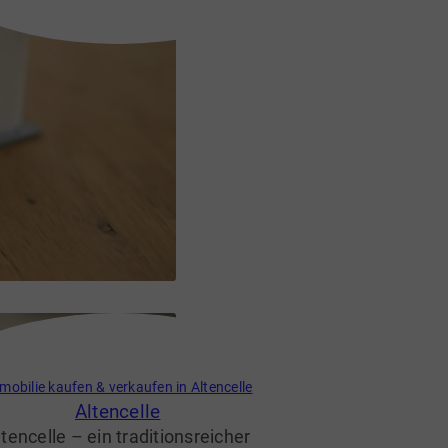
fgemeinschaft auszeichnet. Nur
ige Kilometer von Celle entfernt,
nt der Ort ländliche Ruhe mit einer
ten Anbindung an die Stadt. Die
äufigen Landschaften, charmanten
gebiete und familienfreundlichen
ukturen machen Adelheidsdorf zu
m attraktiven Wohnort für Pendler,
Familien und Ruhesuchende.
mobilie kaufen & verkaufen in Altencelle
Altencelle
ltencelle – ein traditionsreicher