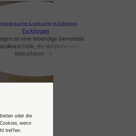
mobilie kaufen & verkaufen in Eicklingen
Eicklingen
lingen ist eine lebendige Gemeinde
andkreis Celle, die ländliche Idylle
moderner Infrastruktur verbindet.
Mehr erfahren
ben von weitläufigen Wiesen und
äldern bietet der Ort eine hohe
Lebensqualität und ein starkes
emeinschaftsgefühl. Die gute
Anbindung an Celle und die
egenden Städte macht Eicklingen
esonders attraktiv für Pendler,
Familien und Ruhesuchende.
ieten oder die
 Cookies, wenn
l treffen.