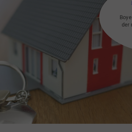
Boye 
der 
Leb
Anne
be
Fami