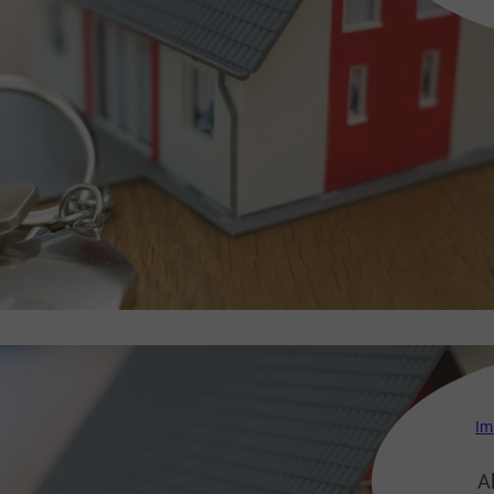
Dor
wen
verei
gu
weitl
Wohn
Str
eine
Im
A