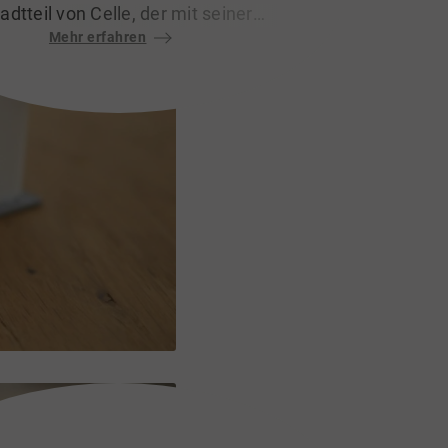
adtteil von Celle, der mit seiner
orischen Kulisse, naturnahen Lage
Mehr erfahren
hohen Lebensqualität begeistert.
 trifft jahrhundertealte Geschichte
f modernen Wohnkomfort, was
ncelle zu einem gefragten Wohnort
für Familien, Pendler und
Kulturliebhaber macht.