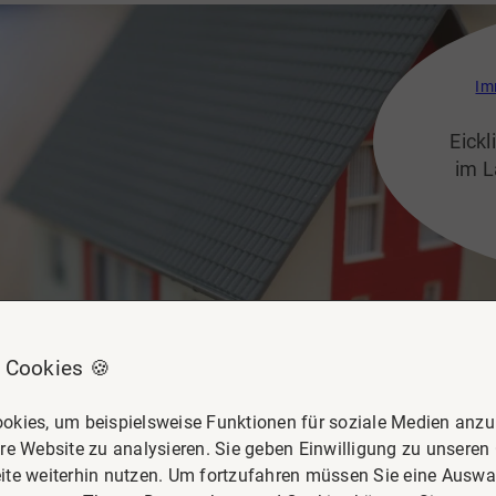
Im
Eick
im L
mit 
Umge
W
G
umli
 Cookies 🍪
b
okies, um beispielsweise Funktionen für soziale Medien anzub
re Website zu analysieren. Sie geben Einwilligung zu unseren
ite weiterhin nutzen. Um fortzufahren müssen Sie eine Auswah