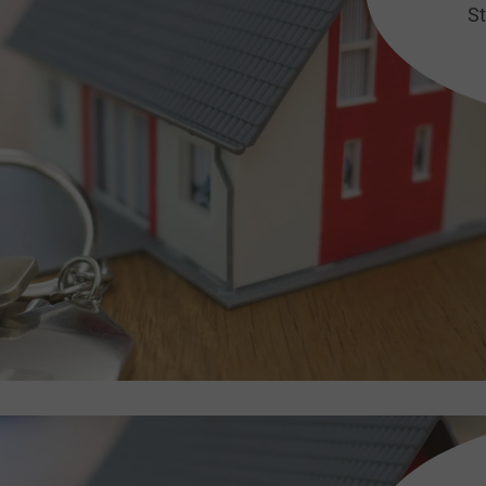
St
hist
und 
Hier
au
Alte