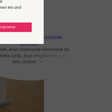
er
onen ein und
kzeptieren
mmobilie kaufen & verkaufen in Eschede
Eschede
ede, eine charmante Gemeinde im
reis Celle, liegt eingebettet in die
wunderschöne Landschaft der
Mehr erfahren
üneburger Heide. Geprägt von
tläufigen Wäldern, grünen Wiesen
 einer ruhigen Umgebung, bietet
ede eine hohe Lebensqualität für
e, die naturnah wohnen möchten.
 der guten Anbindung an Celle und
etropolregion Hannover vereint die
einde ländliche Idylle mit einer