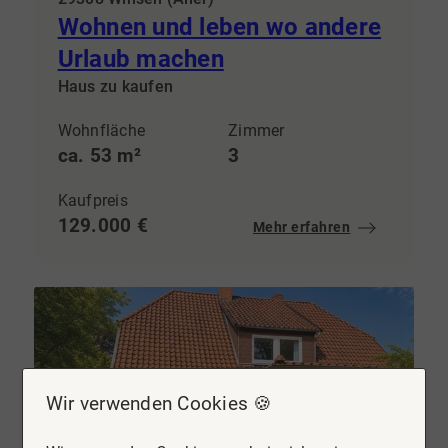
Wohnen und leben wo andere
Urlaub machen
Haus zu kaufen
Wohnfläche
Zimmer
ca. 53 m²
3
Kaufpreis
129.000 €
Mehr erfahren
Wir verwenden Cookies 🍪