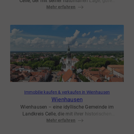
Celle, der mit seiner naturnahen Lage, guten
Infrastruktur und hohen Lebensqualität
Mehr erfahren
überzeugt. Hier trifft dörflicher Charme auf
urbanen Komfort, was Westercelle zu einem
gefragten Wohnort für Familien, Berufstätige
und Senioren macht.
Immobilie kaufen & verkaufen in Wienhausen
Wienhausen
Wienhausen – eine idyllische Gemeinde im
Landkreis Celle, die mit ihrer historischen
Kulisse, naturnahen Lage und hohen
Mehr erfahren
Lebensqualität begeistert. Hier trifft