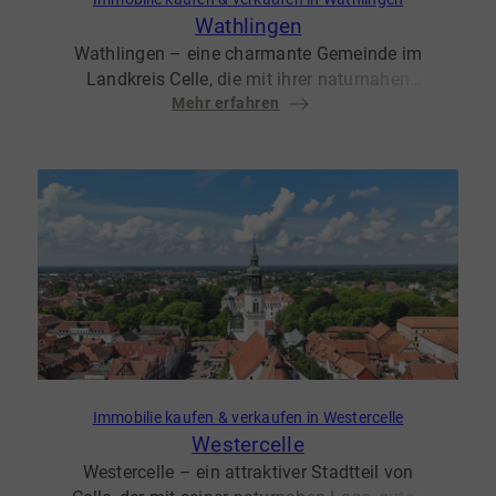
Wathlingen
Wathlingen – eine charmante Gemeinde im
Landkreis Celle, die mit ihrer naturnahen
Lage, einer guten Infrastruktur und hoher
Mehr erfahren
Lebensqualität überzeugt. Hier trifft ländliche
Idylle auf moderne Annehmlichkeiten, was
Wathlingen zu einem gefragten Wohnort für
Familien, Pendler und Naturliebhaber macht.
Immobilie kaufen & verkaufen in Westercelle
Westercelle
Westercelle – ein attraktiver Stadtteil von