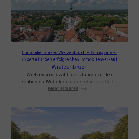
Naturliebhaber macht.
Immobilienmakler Wietzenbruch – Ihr regionaler
Experte für den erfolgreichen Immobilienverkauf
Wietzenbruch
Wietzenbruch zählt seit Jahren zu den
stabilsten Wohnlagen im Süden von Celle.
Besonders Einfamilienhäuser in ruhigen
Mehr erfahren
Wohnquartieren rund um die
Dammaschwiese sowie die Wohnlagen nahe
der Fuhrberger Straße sind bei Familien und
Berufspendlern stark gefragt.