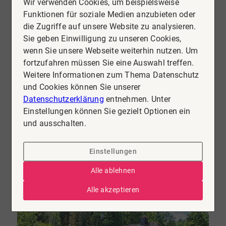
Wir verwenden Cookies, um beispielsweise
Funktionen für soziale Medien anzubieten oder
die Zugriffe auf unsere Website zu analysieren.
Sie geben Einwilligung zu unseren Cookies,
NEU
wenn Sie unsere Webseite weiterhin nutzen. Um
fortzufahren müssen Sie eine Auswahl treffen.
29308 Winsen (Aller)
Weitere Informationen zum Thema Datenschutz
Charmantes Einfamilienhaus mit zwei Ferienwohnungen auf großzügigem Grundstück
und Cookies können Sie unserer
Haus zu kaufen
Datenschutzerklärung
entnehmen. Unter
Einstellungen können Sie gezielt Optionen ein
Wohnfläche
Zimmer
und ausschalten.
ca. 220 m²
8
Einstellungen
Kaufpreis
279.000 €
Mehr erfahren
Alle ablehnen
Alle akzeptieren