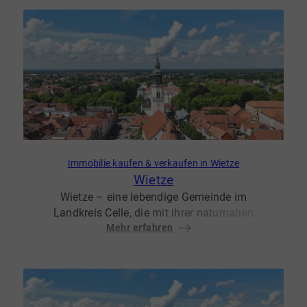
jahrhundertealte Geschichte auf modernen
Wohnkomfort, was Wienhausen zu einem
gefragten Wohnort für Familien, Pendler und
Kulturliebhaber macht.
Immobilie kaufen & verkaufen in Wietze
Wietze
Wietze – eine lebendige Gemeinde im
Landkreis Celle, die mit ihrer naturnahen
Lage, einer guten Infrastruktur und hoher
Mehr erfahren
Lebensqualität überzeugt. Hier trifft
ländlicher Charme auf moderne
Annehmlichkeiten, was Wietze zu einem
gefragten Wohnort für Familien, Pendler und