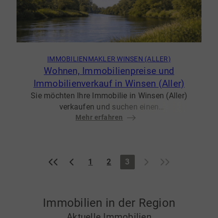
IMMOBILIENMAKLER WINSEN (ALLER)
Wohnen, Immobilienpreise und
Immobilienverkauf in Winsen (Aller)
Sie möchten Ihre Immobilie in Winsen (Aller)
verkaufen und suchen einen
Immobilienmakler, der moderne Vermarktung
Mehr erfahren
mit persönlicher Betreuung verbindet? Dann
begleiten wir Sie professionell und
transparent auf dem Weg zum erfolgreichen
«
‹
›
»
1
2
3
Verkauf.
⭐⭐⭐⭐⭐ Bereits zahlreiche Eigentümer aus
Celle & Winsen vertrauen auf unsere moderne
Immobilienvermarktung. ✔ Professionelle
Immobilien in der Region
Immobilienbewertung
Aktuelle Immobilien