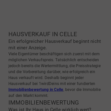
HAUSVERKAUF IN CELLE
MARKTWERTEINSCHÄTZUNG
Ein erfolgreicher Hausverkauf beginnt nicht
Was ist Ihre Immobilie heute wert?
mit einer Anzeige.
Mit unserer kostenlosen Online-
Viele Eigentümer beschäftigen sich zuerst mit dem
Marktwerteinschätzung erhalten Sie in
möglichen Verkaufspreis. Tatsächlich entscheiden
wenigen Minuten eine erste Orientierung zum
jedoch bereits die Wertermittlung, die Preisstrategie
aktuellen Wert Ihrer Immobilie. Für eine
und die Vorbereitung darüber, wie erfolgreich ein
präzise Bewertung berücksichtigen wir
Haus verkauft wird. Deshalb beginnt jeder
anschließend zusätzlich Lage, Zustand,
Hausverkauf bei 1wirdDeins mit einer fundierten
Ausstattung und die aktuelle Marktsituation
Immobilienbewertung in Celle
,
bevor die Immobilie
in Celle.
auf den Markt kommt.
IMMOBILIENBEWERTUNG
Was ist Ihr Haus in Celle wirklich wert?