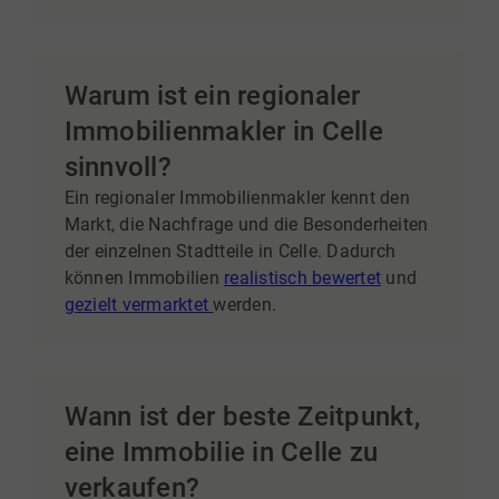
Eigentümer müssen sich selbst um
Bewertung, Vermarktung, Besichtigungen und
Preisverhandlungen kümmern. Ein erfahrener
Immobilienmakler unterstützt bei allen
Warum ist ein regionaler
Schritten des Verkaufs
und hilft häufig
Immobilienmakler in Celle
dabei, einen
marktgerechten Preis
zu
erzielen.
sinnvoll?
Ein regionaler Immobilienmakler kennt den
Markt, die Nachfrage und die Besonderheiten
der einzelnen Stadtteile in Celle. Dadurch
können Immobilien
realistisch bewertet
und
gezielt vermarktet
werden.
Wann ist der beste Zeitpunkt,
eine Immobilie in Celle zu
verkaufen?