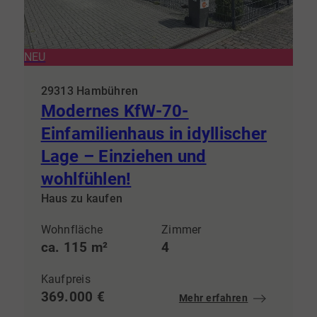
NEU
29313 Hambühren
Modernes KfW-70-
Einfamilienhaus in idyllischer
Lage – Einziehen und
wohlfühlen!
Haus zu kaufen
Wohnfläche
Zimmer
ca. 115 m²
4
Kaufpreis
369.000 €
Mehr erfahren