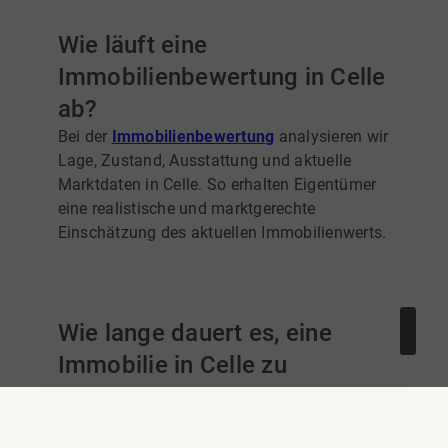
Wie läuft eine
Immobilienbewertung in Celle
ab?
Bei der
Immobilienbewertung
analysieren wir
Lage, Zustand, Ausstattung und aktuelle
Marktdaten in Celle. So erhalten Eigentümer
eine realistische und marktgerechte
Einschätzung des aktuellen Immobilienwerts.
Wie lange dauert es, eine
Immobilie in Celle zu
verkaufen?
Die Verkaufsdauer hängt von der Lage, dem