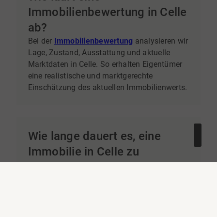
Immobilienbewertung in Celle
ab?
Bei der
Immobilienbewertung
analysieren wir
Lage, Zustand, Ausstattung und aktuelle
Marktdaten in Celle. So erhalten Eigentümer
eine realistische und marktgerechte
Einschätzung des aktuellen Immobilienwerts.
Wie lange dauert es, eine
Immobilie in Celle zu
verkaufen?
Die Verkaufsdauer hängt von der Lage, dem
Zustand der Immobilie und der Preisstrategie
ab. Realistisch bewertete Immobilien finden
in Celle häufig innerhalb weniger Wochen