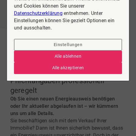
und Cookies können Sie unserer
Datenschutzerklärung
entnehmen. Unter
Einstellungen können Sie gezielt Optionen ein
und ausschalten.
Einstellungen
Alle ablehnen
Alle akzeptieren
ENERGIEAUSWEIS
Pflichtangaben professionell
geregelt
Ob Sie einen neuen Energieausweis benötigen
oder Ihr aktueller abgelaufen ist – wir kümmern
uns um alle Details.
Sie beschäftigen sich mit dem Verkauf Ihrer
Immobilie? Dann ist Ihnen sicherlich bewusst, dass
ein Energieausweis unverzichtbar ist. Doch in der