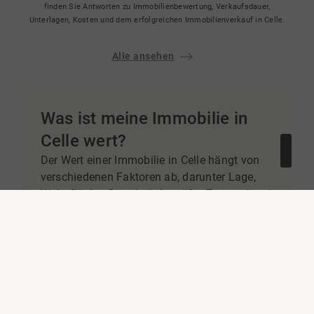
finden Sie Antworten zu Immobilienbewertung, Verkaufsdauer,
Unterlagen, Kosten und dem erfolgreichen Immobilienverkauf in Celle.
Alle ansehen
Was ist meine Immobilie in
Celle wert?
Der Wert einer Immobilie in Celle hängt von
verschiedenen Faktoren ab, darunter Lage,
Wohnfläche, Grundstücksgröße, Zustand und
aktuelle Marktnachfrage. Besonders in
beliebten Stadtteilen wie Westercelle, Klein
Hehlen oder Hehlentor können die
Immobilienpreise deutlich variieren. Eine
professionelle Immobilienbewertung
hilft
dabei, einen realistischen Verkaufspreis
festzulegen und unnötige Preisnachlässe zu