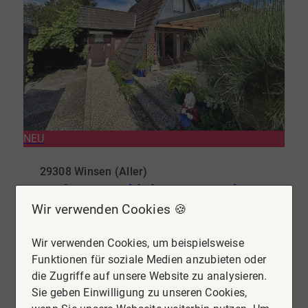
NEU
29308 Winsen (Aller)
Wohnen und leben wo andere
Wir verwenden Cookies 🍪
Urlaub machen
Haus zu kaufen
Wir verwenden Cookies, um beispielsweise
Funktionen für soziale Medien anzubieten oder
Wohnfläche
Zimmer
die Zugriffe auf unsere Website zu analysieren.
ca. 53 m²
3
Sie geben Einwilligung zu unseren Cookies,