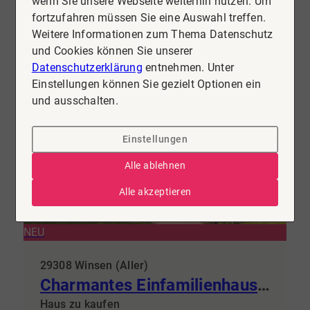
wenn Sie unsere Webseite weiterhin nutzen. Um
Kaufpreis
fortzufahren müssen Sie eine Auswahl treffen.
129.000 €
Mehr erfahren
Weitere Informationen zum Thema Datenschutz
und Cookies können Sie unserer
Datenschutzerklärung
entnehmen. Unter
Einstellungen können Sie gezielt Optionen ein
und ausschalten.
Einstellungen
Alle ablehnen
Alle akzeptieren
NEU
29308 Winsen (Aller)
Charmantes Einfamilienhaus mit zwei Ferienwohnungen auf großzügigem Grundstück
Haus zu kaufen