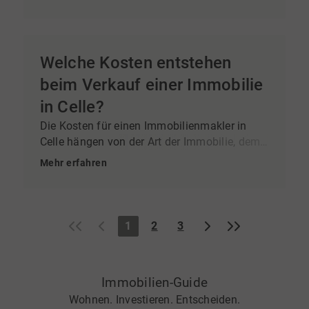
Welche Kosten entstehen
beim Verkauf einer Immobilie
in Celle?
Die Kosten für einen Immobilienmakler in
Celle hängen von der Art der Immobilie, dem
Verkaufswert und dem vereinbarten
Mehr erfahren
Leistungsumfang ab. Ein professioneller
Makler übernimmt die Immobilienbewertung,
Vermarktung, Organisation von
Besichtigungen, Preisverhandlungen sowie
«
‹
›
»
1
2
3
die Begleitung bis zum Notartermin. Gerne
beraten wir Sie persönlich zu den
Leistungen
und den Möglichkeiten für einen
Immobilien-Guide
erfolgreichen Immobilienverkauf
in Celle.
Wohnen. Investieren. Entscheiden.