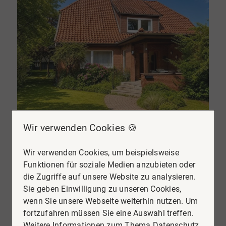
NEU
Wir verwenden Cookies 🍪
29308 Winsen (Aller)
Wir verwenden Cookies, um beispielsweise
Charmantes Einfamilienhaus mit zwei Ferienwohnungen auf großzügigem Grundstück
Funktionen für soziale Medien anzubieten oder
Haus zu kaufen
die Zugriffe auf unsere Website zu analysieren.
Sie geben Einwilligung zu unseren Cookies,
Wohnfläche
Zimmer
wenn Sie unsere Webseite weiterhin nutzen. Um
ca. 220 m²
8
fortzufahren müssen Sie eine Auswahl treffen.
Weitere Informationen zum Thema Datenschutz