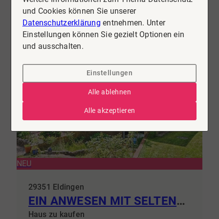
Kaufpreis
und Cookies können Sie unserer
279.000 €
Mehr erfahren
Datenschutzerklärung
entnehmen. Unter
Einstellungen können Sie gezielt Optionen ein
und ausschalten.
Einstellungen
Alle ablehnen
Alle akzeptieren
NEU
29351 Eldingen
EIN ANWESEN MIT SELTENHEITSWERT Großzügiges Wohnen zwischen Natur, Wasser und historischem Ambiente
Haus zu kaufen