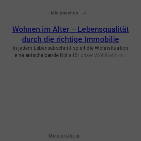
Alle ansehen
Wohnen im Alter – Lebensqualität
durch die richtige Immobilie
In jedem Lebensabschnitt spielt die Wohnsituation
eine entscheidende Rolle für unser Wohlbefinden
und unsere Lebensqualität. Ist ein Umzug im Alter
wirklich sinnvoll? Wir unterstützen Sie, Ihren zweiten
Lebensabschnitt komfortabel und selbstbestimmt
zu gestalten.
Mehr erfahren