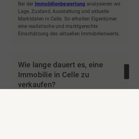
Bei der
Immobilienbewertung
analysieren wir
Lage, Zustand, Ausstattung und aktuelle
Marktdaten in Celle. So erhalten Eigentümer
eine realistische und marktgerechte
Einschätzung des aktuellen Immobilienwerts.
Wie lange dauert es, eine
Immobilie in Celle zu
verkaufen?
Die Verkaufsdauer hängt von der Lage, dem
Zustand der Immobilie und der Preisstrategie
ab. Realistisch bewertete Immobilien finden
in Celle häufig innerhalb weniger Wochen
einen Käufer. Ist der Angebotspreis zu hoch
angesetzt, kann sich der Verkaufsprozess
jedoch deutlich verlängern. Eine