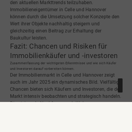
den aktuellen Markttrends teilzuhaben.
Immobilieneigentümer in Celle und Hannover
können durch die Umsetzung solcher Konzepte den
Wert ihrer Objekte nachhaltig steigern und
gleichzeitig einen Beitrag zur Erhaltung der
Baukultur leisten.
Fazit: Chancen und Risiken für
Immobilienkäufer und -investoren
Zusammenfassung der wichtigsten Erkenntnisse und wie sich Käufer
und Investoren darauf vorbereiten können.
Der Immobilienmarkt in Celle und Hannover zeigt
auch im Jahr 2025 ein dynamisches Bild. Vielfältige
Chancen bieten sich Käufern und Investoren, die den
Markt intensiv beobachten und strategisch handeln.
Die steigende Nachfrage nach Wohnraum
insbesondere in gefragten Lagen und für
denkmalgeschützte Immobilien eröffnet Potenziale
für Wertsteigerungen. Käufer sollten jedoch die
regionalen Unterschiede genau prüfen und sich über