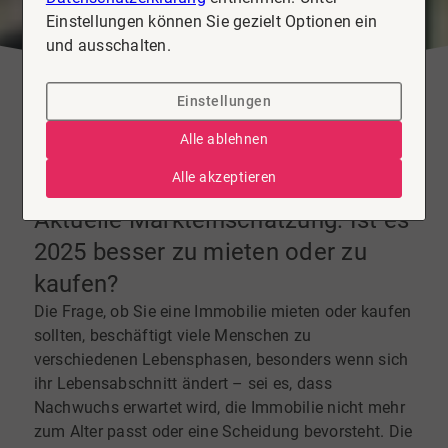
Einstellungen können Sie gezielt Optionen ein
und ausschalten.
Einstellungen
Alle ablehnen
Alle akzeptieren
26. März 2025
Aktuelle Markteinschätzung: Ist es
2025 besser zu mieten oder zu
kaufen?
Die Frage, ob Sie eine Immobilie mieten oder kaufen
sollten, beschäftigt viele Menschen zu
verschiedenen Lebensphasen, besonders wenn sich
ihr Lebensabschnitt ändert – sei es, dass
Nachwuchs erwartet wird, die Immobilie nicht mehr
zum Alter passt oder eine Scheidung bevorsteht. Die