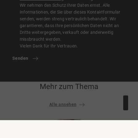
Wir nehmen den Schutz Ihrer Daten ernst. Alle
Informationen, die Sie über dieses Kontaktformular
senden, werden streng vertraulich behandelt. Wir
garantieren, dass Ihre persönlichen Daten nicht an
Dritte weitergegeben, verkauft oder anderweitig
missbraucht werden.
Vielen Dank für Ihr Vertrauen.
Senden
Mehr zum Thema
Alle ansehen