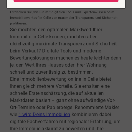
finden Sie den besten Marktwert
Entdecken Sie, wie Sie mit digitalen Tools und Expertenwissen beim
Immobilienverkauf in Celle von maximaler Transparenz und Sicherheit
profitieren.
Sie möchten den optimalen Marktwert Ihrer
Immobilie in Celle kennen, möchten aber
gleichzeitig maximale Transparenz und Sicherheit
beim Verkauf? Digitale Tools und moderne
Bewertungslösungen machen es heute leichter denn
je, den Wert Ihres Hauses oder Ihrer Wohnung
schnell und zuverlässig zu bestimmen.
Eine Immobilienbewertung online in Celle bietet
Ihnen gleich mehrere Vorteile. Sie erhalten eine
schnelle Ersteinschätzung, die auf aktuellen
Marktdaten basiert – ganz ohne aufwändige Vor-
Ort-Termine oder Papierberge. Renommierte Makler
wie
1 wird Deins Immobilien
kombinieren dabei
digitale Fachverfahren mit regionaler Erfahrung, um
Ihre Immobilie akkurat zu bewerten und Ihre