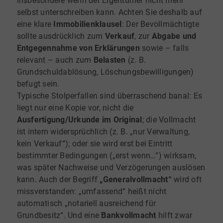
insbesondere wenn der Eigentümer nicht mehr
selbst unterschreiben kann. Achten Sie deshalb auf
eine klare
Immobilienklausel
: Der Bevollmächtigte
sollte ausdrücklich zum
Verkauf
, zur
Abgabe und
Entgegennahme von Erklärungen
sowie – falls
relevant – auch zum
Belasten
(z. B.
Grundschuldablösung, Löschungsbewilligungen)
befugt sein.
Typische Stolperfallen sind überraschend banal: Es
liegt nur eine Kopie vor, nicht die
Ausfertigung/Urkunde im Original
; die Vollmacht
ist intern widersprüchlich (z. B. „nur Verwaltung,
kein Verkauf“); oder sie wird erst bei Eintritt
bestimmter Bedingungen („erst wenn…“) wirksam,
was später Nachweise und Verzögerungen auslösen
kann. Auch der Begriff
„Generalvollmacht“
wird oft
missverstanden: „umfassend“ heißt nicht
automatisch „notariell ausreichend für
Grundbesitz“. Und eine
Bankvollmacht
hilft zwar