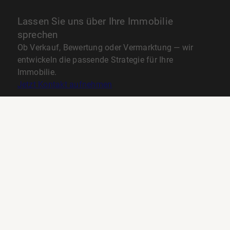
Lassen Sie uns über Ihre Immobilie
sprechen
Ob Verkauf, Bewertung oder Vermarktung — wir
entwickeln die passende Strategie für Ihre
Immobilie.
Jetzt Kontakt aufnehmen
Thema
Anrede
Vorname
*