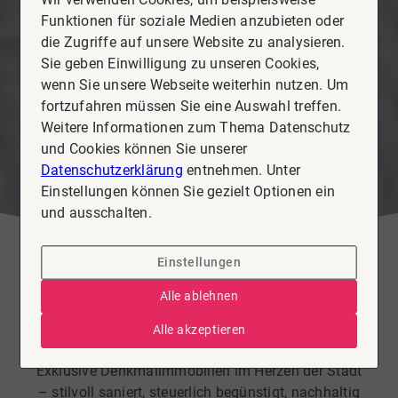
Funktionen für soziale Medien anzubieten oder
die Zugriffe auf unsere Website zu analysieren.
Sie geben Einwilligung zu unseren Cookies,
wenn Sie unsere Webseite weiterhin nutzen. Um
fortzufahren müssen Sie eine Auswahl treffen.
Weitere Informationen zum Thema Datenschutz
und Cookies können Sie unserer
Datenschutzerklärung
entnehmen. Unter
Einstellungen können Sie gezielt Optionen ein
und ausschalten.
Einstellungen
Wohnung zu kaufen in Köthen
Alle ablehnen
Villa Wittig – Wohnen mit
Alle akzeptieren
Geschichte & steuerlichem Vorteil
Exklusive Denkmalimmobilien im Herzen der Stadt
– stilvoll saniert, steuerlich begünstigt, nachhaltig