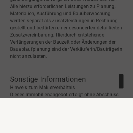
Alle hierzu erforderlichen Leistungen zu Planung,
Materialien, Ausführung und Bauüberwachung
werden separat als Zusatzleistungen in Rechnung
gestellt und bedürfen einer gesonderten detaillierten
Zusatzvereinbarung. Hierdurch entstehende
Verlängerungen der Bauzeit oder Änderungen der
Bauablaufplanung sind der Verkäuferin/Bauträgerin
nicht anzulasten.
Sonstige Informationen
Hinweis zum Maklerverhältnis
Dieses Immobilienangebot erfolgt ohne Abschluss
eines Maklervertrags mit Kaufinteressenten. Der
Immobilienmakler ist ausschließlich im Auftrag des
Verkäufers tätig und vertritt dessen Interessen.
Weder durch die Vereinbarung eines
Besichtigungstermins noch durch die Übersendung