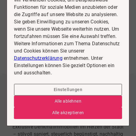
Funktionen für soziale Medien anzubieten oder
die Zugriffe auf unsere Website zu analysieren.
Sie geben Einwilligung zu unseren Cookies,
wenn Sie unsere Webseite weiterhin nutzen. Um
fortzufahren müssen Sie eine Auswahl treffen.
Weitere Informationen zum Thema Datenschutz
und Cookies können Sie unserer
Datenschutzerklärung
entnehmen. Unter
Einstellungen können Sie gezielt Optionen ein
und ausschalten.
Einstellungen
Wohnung zu kaufen in Köthen
Alle ablehnen
Villa Wittig – Wohnen mit
Alle akzeptieren
Geschichte & steuerlichem Vorteil
Exklusive Denkmalimmobilien im Herzen der Stadt
– stilvoll saniert, steuerlich begünstigt, nachhaltig