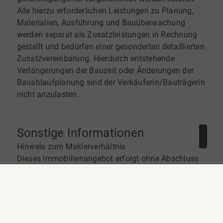
Alle hierzu erforderlichen Leistungen zu Planung,
Materialien, Ausführung und Bauüberwachung
werden separat als Zusatzleistungen in Rechnung
gestellt und bedürfen einer gesonderten detaillierten
Zusatzvereinbarung. Hierdurch entstehende
Verlängerungen der Bauzeit oder Änderungen der
Bauablaufplanung sind der Verkäuferin/Bauträgerin
nicht anzulasten.
Sonstige Informationen
Hinweis zum Maklerverhältnis
Dieses Immobilienangebot erfolgt ohne Abschluss
eines Maklervertrags mit Kaufinteressenten. Der
Immobilienmakler ist ausschließlich im Auftrag des
Verkäufers tätig und vertritt dessen Interessen.
Weder durch die Vereinbarung eines
Besichtigungstermins noch durch die Übersendung