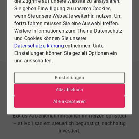
die Zugriffe auf unsere Website zu analysieren.
Sie geben Einwilligung zu unseren Cookies,
wenn Sie unsere Webseite weiterhin nutzen. Um
fortzufahren müssen Sie eine Auswahl treffen.
Weitere Informationen zum Thema Datenschutz
und Cookies können Sie unserer
Datenschutzerklärung
entnehmen. Unter
Einstellungen können Sie gezielt Optionen ein
und ausschalten.
Einstellungen
Wohnung zu kaufen in Köthen
Alle ablehnen
Villa Wittig – Wohnen mit
Alle akzeptieren
Geschichte & steuerlichem Vorteil
Exklusive Denkmalimmobilien im Herzen der Stadt
– stilvoll saniert, steuerlich begünstigt, nachhaltig
investiert.