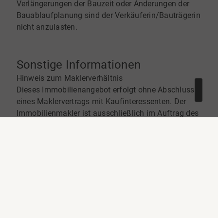
Verlängerungen der Bauzeit oder Änderungen der
Bauablaufplanung sind der Verkäuferin/Bauträgerin
nicht anzulasten.
Sonstige Informationen
Hinweis zum Maklerverhältnis
Dieses Immobilienangebot erfolgt ohne Abschluss
eines Maklervertrags mit Kaufinteressenten. Der
Immobilienmakler ist ausschließlich im Auftrag des
Verkäufers tätig und vertritt dessen Interessen.
Weder durch die Vereinbarung eines
Besichtigungstermins noch durch die Übersendung
von Unterlagen oder die Entgegennahme eines
Kaufpreisangebots entsteht ein Maklervertrag mit
dem Kaufinteressenten. Es wird auch keine
Vergütung vom Käufer verlangt.
Informationen & Exposé