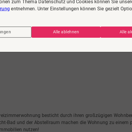
ionen zum Thema Datenschutz und Cookies können Sie unser
ärung
entnehmen. Unter Einstellungen können Sie gezielt Opti
Wohnung zu kaufen in Köthen
lungen
Alle ablehnen
Alle a
tig – Wohnen mit Geschichte & steuerlich
en im Herzen der Stadt – stilvoll saniert, steuerlich begünsti
weizimmerwohnung besticht durch ihren großzügigen Wohnber
icht-Bad und der Abstellraum machen die Wohnung zu einem p
immobilien nutzen!