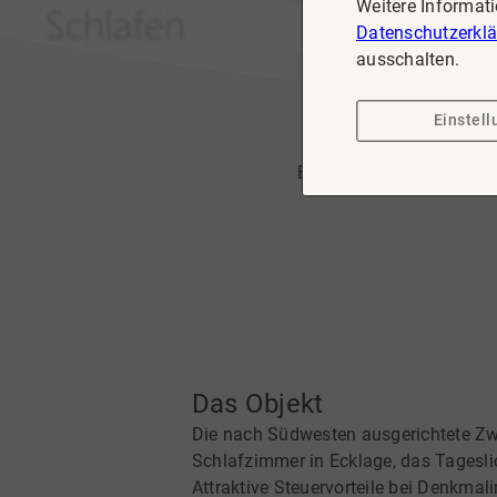
Weitere Informat
Datenschutzerkl
ausschalten.
Einstel
Villa Wit
Exklusive Denkmalimmobili
Das Objekt
Die nach Südwesten ausgerichtete Z
Schlafzimmer in Ecklage, das Tagesl
Attraktive Steuervorteile bei Denkmal