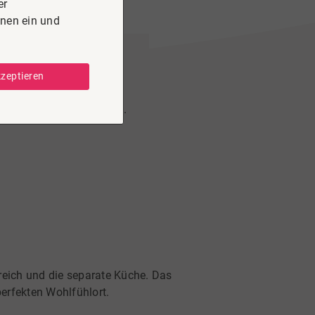
er
onen ein und
kzeptieren
em Vorteil
gt, nachhaltig investiert.
eich und die separate Küche. Das
erfekten Wohlfühlort.