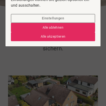
und ausschalten.
Einstellungen
Haus zu kaufen in Winsen
Alle ablehnen
Zwei Häuser – eine Entscheidung:
Alle akzeptieren
Selbst einziehen & Mieteinnahmen
sichern.