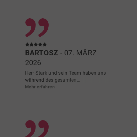
BARTOSZ
- 07. MÄRZ
2026
Herr Stark und sein Team haben uns
während des gesamten
Verkaufsprozesses unseres Hauses
Mehr erfahren
sehr unterstützt und stets professionell
sowie engagiert gearbeitet. Wir haben
uns jederzeit gut betreut gefühlt und
sind mit der Zusammenarbeit sehr
zufrieden.
Besonders geschätzt haben wir die