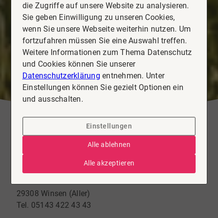
die Zugriffe auf unsere Website zu analysieren.
Sie geben Einwilligung zu unseren Cookies,
wenn Sie unsere Webseite weiterhin nutzen. Um
fortzufahren müssen Sie eine Auswahl treffen.
Weitere Informationen zum Thema Datenschutz
und Cookies können Sie unserer
Datenschutzerklärung
entnehmen. Unter
Einstellungen können Sie gezielt Optionen ein
und ausschalten.
Einstellungen
Alle ablehnen
Alle akzeptieren
1wirdDeins - Winsen (Aller)
Celler Straße 5
29308 Winsen (Aller)
Tel. 05143 422 43 43