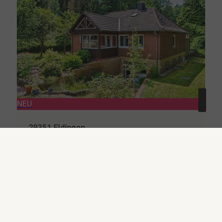
NEU
29351 Eldingen
EIN ANWESEN MIT SELTENHEITSWERT Großzügiges Wohnen zwischen Natur, Wasser und historischem Ambiente
Haus zu kaufen
Wohnfläche
Zimmer
ca. 100 m²
6
Kaufpreis