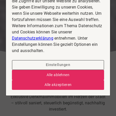
die Zugriffe auf unsere Website zu analysieren.
Sie geben Einwilligung zu unseren Cookies,
wenn Sie unsere Webseite weiterhin nutzen. Um
fortzufahren müssen Sie eine Auswahl treffen.
Weitere Informationen zum Thema Datenschutz
und Cookies können Sie unserer
Datenschutzerklärung
entnehmen. Unter
Einstellungen können Sie gezielt Optionen ein
und ausschalten.
Einstellungen
Wohnung zu kaufen in Köthen
Alle ablehnen
Villa Wittig – Wohnen mit
Alle akzeptieren
Geschichte & steuerlichem Vorteil
Exklusive Denkmalimmobilien im Herzen der Stadt
– stilvoll saniert, steuerlich begünstigt, nachhaltig
investiert.