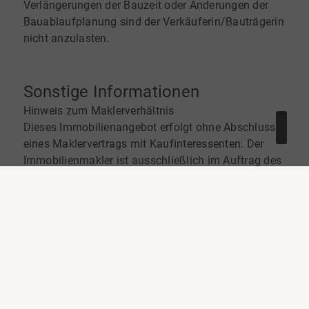
Verlängerungen der Bauzeit oder Änderungen der
Bauablaufplanung sind der Verkäuferin/Bauträgerin
nicht anzulasten.
Sonstige Informationen
Hinweis zum Maklerverhältnis
Dieses Immobilienangebot erfolgt ohne Abschluss
eines Maklervertrags mit Kaufinteressenten. Der
Immobilienmakler ist ausschließlich im Auftrag des
Verkäufers tätig und vertritt dessen Interessen.
Weder durch die Vereinbarung eines
Besichtigungstermins noch durch die Übersendung
von Unterlagen oder die Entgegennahme eines
Kaufpreisangebots entsteht ein Maklervertrag mit
dem Kaufinteressenten. Es wird auch keine
Vergütung vom Käufer verlangt.
Informationen & Exposé