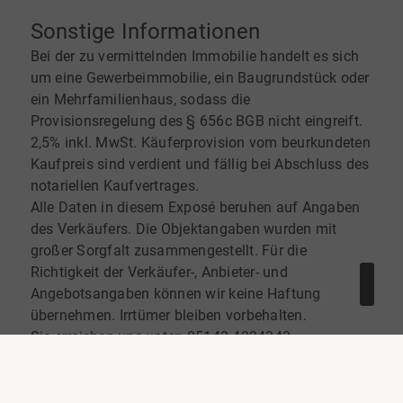
Sonstige Informationen
Bei der zu vermittelnden Immobilie handelt es sich
um eine Gewerbeimmobilie, ein Baugrundstück oder
ein Mehrfamilienhaus, sodass die
Provisionsregelung des § 656c BGB nicht eingreift.
2,5% inkl. MwSt. Käuferprovision vom beurkundeten
Kaufpreis sind verdient und fällig bei Abschluss des
notariellen Kaufvertrages.
Alle Daten in diesem Exposé beruhen auf Angaben
des Verkäufers. Die Objektangaben wurden mit
großer Sorgfalt zusammengestellt. Für die
Richtigkeit der Verkäufer-, Anbieter- und
Angebotsangaben können wir keine Haftung
übernehmen. Irrtümer bleiben vorbehalten.
Sie erreichen uns unter: 05143 4224343