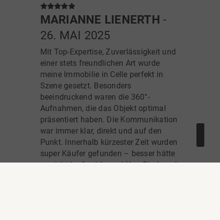
ehrliche Beratung, die sehr gute
Präsentation der Immobilie sowie die
MARIANNE LIENERTH
-
schnelle Rückmeldung bei Fragen. Der
26. MAI 2025
gesamte Ablauf war gut organisiert,
und am Ende wurde ein passender
Mit Top-Expertise, Zuverlässigkeit und
Käufer gefunden.
einer stets freundlichen Art wurde
meine Immobilie in Celle perfekt in
Vielen Dank an Herrn Stark und sein
Szene gesetzt. Besonders
Team für die Unterstützung.
beeindruckend waren die 360°-
Aufnahmen, die das Objekt optimal
präsentiert haben. Die Kommunikation
war immer klar, direkt und auf den
Punkt. Innerhalb kürzester Zeit wurden
super Käufer gefunden – besser hätte
es nicht laufen können! Herr Stark und
sein Team sind absolut
empfehlenswert! Vielen Dank für die
tolle Zusammenarbeit!