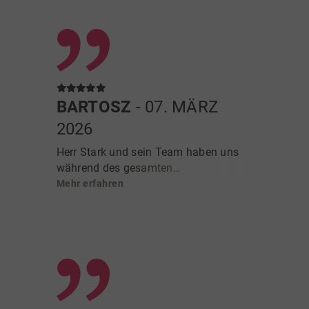
BARTOSZ
- 07. MÄRZ
2026
Herr Stark und sein Team haben uns
während des gesamten
Verkaufsprozesses unseres Hauses
Mehr erfahren
sehr unterstützt und stets professionell
sowie engagiert gearbeitet. Wir haben
uns jederzeit gut betreut gefühlt und
sind mit der Zusammenarbeit sehr
zufrieden.
Besonders geschätzt haben wir die