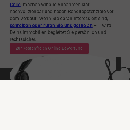
Cell
e
machen wir alle Annahmen klar
nachvollziehbar und heben Renditepotenziale vor
dem Verkauf. Wenn Sie daran interessiert sind,
schreiben oder rufen Sie uns gerne an
– 1 wird
Deins Immobilien begleitet Sie persönlich und
rechtssicher.
Zur kostenfreien Online-Bewertung
Lassen Sie uns über Ihre Immobilie
sprechen