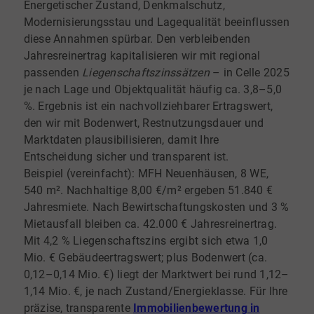
Energetischer Zustand, Denkmalschutz,
Modernisierungsstau und Lagequalität beeinflussen
diese Annahmen spürbar. Den verbleibenden
Jahresreinertrag kapitalisieren wir mit regional
passenden
Liegenschaftszinssätzen
– in Celle 2025
je nach Lage und Objektqualität häufig ca. 3,8–5,0
%. Ergebnis ist ein nachvollziehbarer Ertragswert,
den wir mit Bodenwert, Restnutzungsdauer und
Marktdaten plausibilisieren, damit Ihre
Entscheidung sicher und transparent ist.
Beispiel (vereinfacht): MFH Neuenhäusen, 8 WE,
540 m². Nachhaltige 8,00 €/m² ergeben 51.840 €
Jahresmiete. Nach Bewirtschaftungskosten und 3 %
Mietausfall bleiben ca. 42.000 € Jahresreinertrag.
Mit 4,2 % Liegenschaftszins ergibt sich etwa 1,0
Mio. € Gebäudeertragswert; plus Bodenwert (ca.
0,12–0,14 Mio. €) liegt der Marktwert bei rund 1,12–
1,14 Mio. €, je nach Zustand/Energieklasse. Für Ihre
präzise, transparente
Immobilienbewertung in