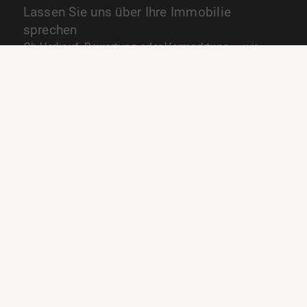
Lassen Sie uns über Ihre Immobilie
sprechen
Ob Verkauf, Bewertung oder Vermarktung — wir
entwickeln die passende Strategie für Ihre
Immobilie.
Jetzt Kontakt aufnehmen