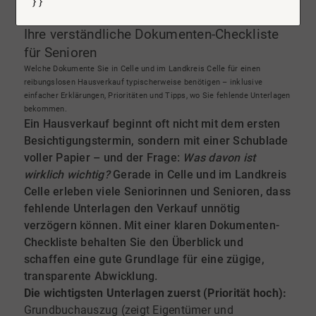
} }
Unterlagen für den Hausverkauf in Celle:
Ihre verständliche Dokumenten-Checkliste
für Senioren
Welche Dokumente Sie in Celle und im Landkreis Celle für einen
reibungslosen Hausverkauf typischerweise benötigen – inklusive
einfacher Erklärungen, Prioritäten und Tipps, wo Sie fehlende Unterlagen
bekommen.
Ein Hausverkauf beginnt oft nicht mit dem ersten
Besichtigungstermin, sondern mit einer Schublade
voller Papier – und der Frage:
Was davon ist
wirklich wichtig?
Gerade in Celle und im Landkreis
Celle erleben viele Seniorinnen und Senioren, dass
fehlende Unterlagen den Verkauf unnötig
verzögern können. Mit einer klaren Dokumenten-
Checkliste behalten Sie den Überblick und
schaffen eine gute Grundlage für eine zügige,
transparente Abwicklung.
Die wichtigsten Unterlagen zuerst (Priorität hoch):
Grundbuchauszug (zeigt Eigentümer und