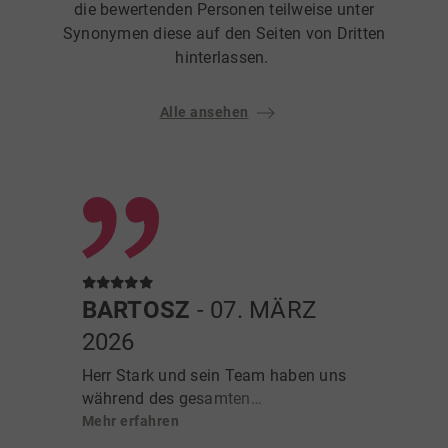
die bewertenden Personen teilweise unter
Synonymen diese auf den Seiten von Dritten
hinterlassen.
Alle ansehen
BARTOSZ
- 07. MÄRZ
2026
Herr Stark und sein Team haben uns
während des gesamten
Verkaufsprozesses unseres Hauses
Mehr erfahren
sehr unterstützt und stets professionell