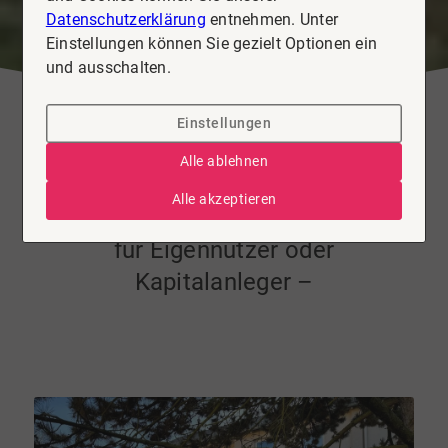
Datenschutzerklärung
entnehmen. Unter
Einstellungen können Sie gezielt Optionen ein
und ausschalten.
Einstellungen
Wohnung zu kaufen in
Alle ablehnen
Langenhagen
Alle akzeptieren
Renovierte 3-Zimmerwohnung –
für Eigennutzer oder
Kapitalanleger –