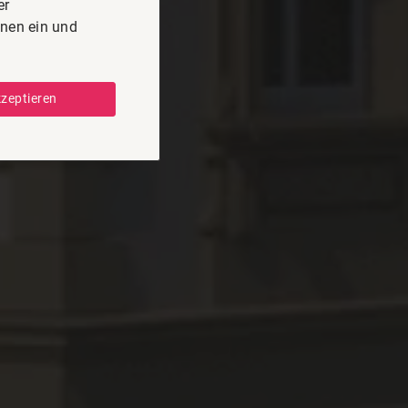
er
onen ein und
kzeptieren